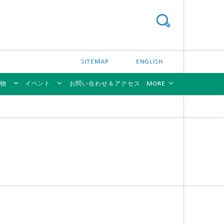
SITEMAP
ENGLISH
物
イベント
お問い合わせ＆アクセス
MORE
[X]
[X]
[X]
[X]
[X]