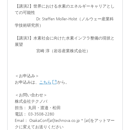
【講演2】世界における水素のエネルギー キャリアとし
ての可能性
Dr. Steffen Moller-Holst（ノルウェー産業科
学技術研究所）
【講演3】水素社会に向けた水素インフラ整備の現状と
展望
宮崎 淳（岩谷産業株式会社）
＜お申込み＞
お申込みは、
こちら
から。
＜お問い合わせ＞
株式会社テクノバ
担当： 丸田・渡邉・松田
電話： 03-3508-2280
Email： OsakaConf[at]technova.co.jp * [at]をアットマー
クに変えてお送りください