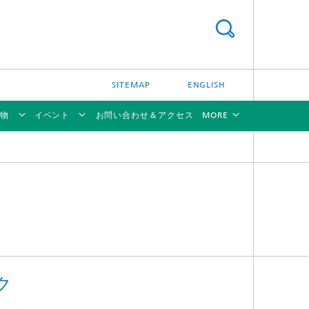
SITEMAP
ENGLISH
物
イベント
お問い合わせ＆アクセス
MORE
[X]
[X]
[X]
[X]
[X]
ク