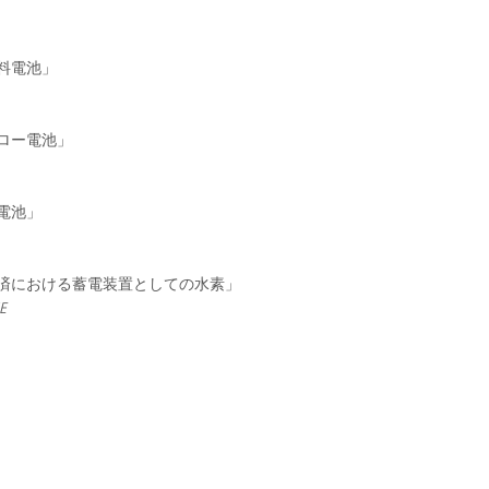
のための燃料電池」
ックス・フロー電池」
リチウム蓄電池」
経済における蓄電装置としての水素」
E