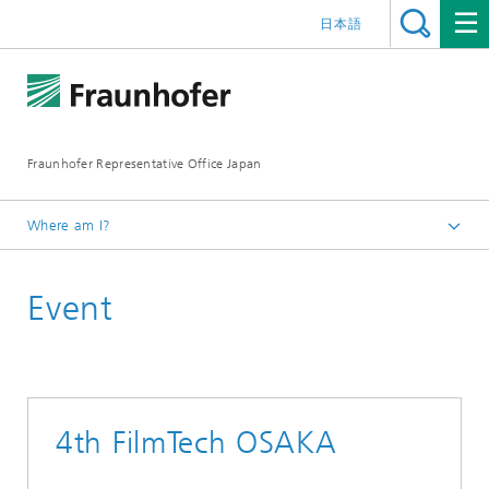
日本語
Fraunhofer Representative Office Japan
Where am I?
Homepage
Event
Events
Events Archive 2016
4th FilmTech OSAKA